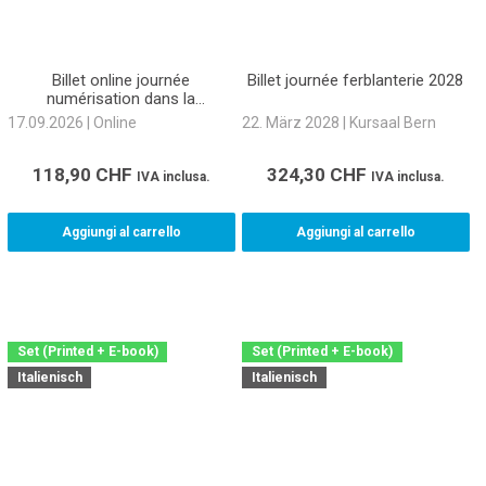
Billet online journée
Billet journée ferblanterie 2028
numérisation dans la
technique du bâtiment 2026
17.09.2026 | Online
22. März 2028 | Kursaal Bern
118,90
CHF
324,30
CHF
IVA inclusa.
IVA inclusa.
Aggiungi al carrello
Aggiungi al carrello
Set (Printed + E-book)
Set (Printed + E-book)
Italienisch
Italienisch