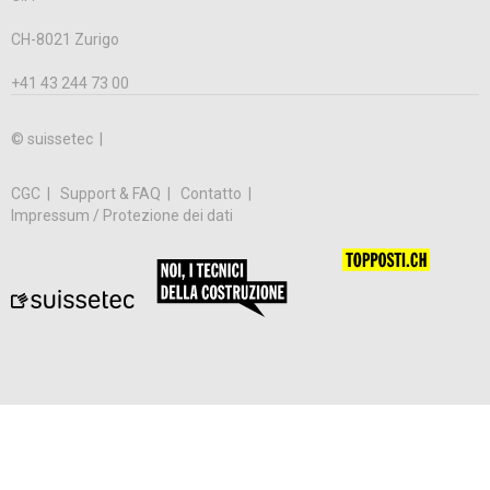
CH-8021 Zurigo
+41 43 244 73 00
© suissetec |
CGC
Support & FAQ
Contatto
Impressum / Protezione dei dati