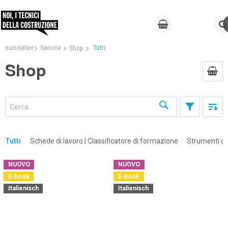
suissetec
Service
Tutti
Shop
Shop
Cerca
Tutti
Schede di lavoro | Classificatore di formazione
Strumenti di
NUOVO
NUOVO
E-book
E-book
×
Italienisch
Italienisch