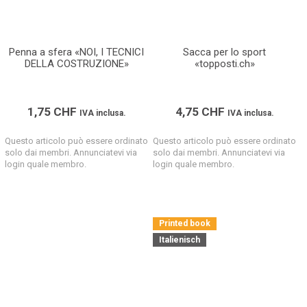
Penna a sfera «NOI, I TECNICI
Sacca per lo sport
DELLA COSTRUZIONE»
«topposti.ch»
1,75
CHF
4,75
CHF
IVA inclusa.
IVA inclusa.
Questo articolo può essere ordinato
Questo articolo può essere ordinato
solo dai membri. Annunciatevi via
solo dai membri. Annunciatevi via
login quale membro.
login quale membro.
Printed book
Italienisch