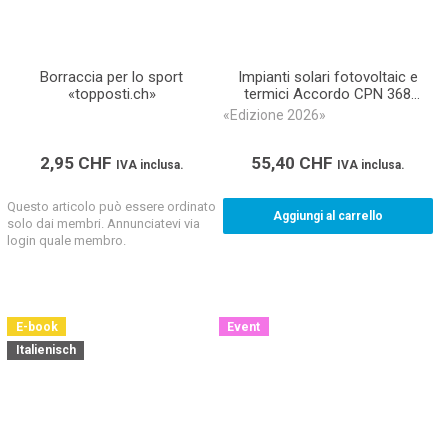
Borraccia per lo sport
Impianti solari fotovoltaic e
«topposti.ch»
termici Accordo CPN 368
(Libro)
«Edizione 2026»
2,95
CHF
55,40
CHF
IVA inclusa.
IVA inclusa.
Questo articolo può essere ordinato
Aggiungi al carrello
solo dai membri. Annunciatevi via
login quale membro.
E-book
Event
Italienisch