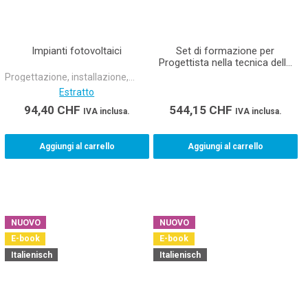
Impianti fotovoltaici
Set di formazione per
Progettista nella tecnica della
costruzione riscaldamento
Progettazione, installazione,
AFC apprendisti (comprese
funzionamento
Estratto
norme e linee guida)
94,40
CHF
544,15
CHF
IVA inclusa.
IVA inclusa.
Aggiungi al carrello
Aggiungi al carrello
NUOVO
NUOVO
E-book
E-book
Italienisch
Italienisch