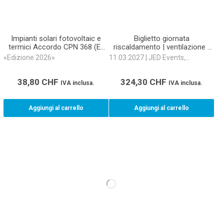
Impianti solari fotovoltaic e
Biglietto giornata
termici Accordo CPN 368 (E-
riscaldamento | ventilazione |
Book)
climatizzazione 2027
«Edizione 2026»
11.03.2027 | JED Events,
Schlieren
38,80
CHF
324,30
CHF
IVA inclusa.
IVA inclusa.
Aggiungi al carrello
Aggiungi al carrello