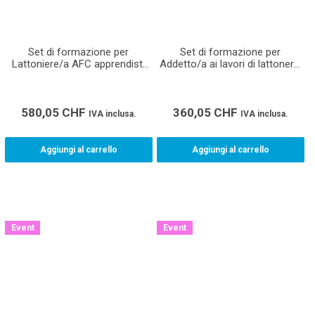
Set di formazione per
Set di formazione per
Lattoniere/a AFC apprendisti
Addetto/a ai lavori di lattoneria
(comprese norme e linee
CFP apprendisti (comprese
guida)
norme e linee guida)
580,05
CHF
360,05
CHF
IVA inclusa.
IVA inclusa.
Aggiungi al carrello
Aggiungi al carrello
Event
Event