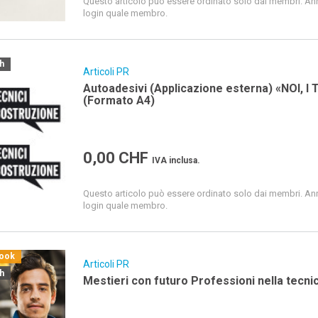
Questo articolo può essere ordinato solo dai membri. Ann
login quale membro.
ch
Articoli PR
Autoadesivi (Applicazione esterna) «NOI,
(Formato A4)
0,00
CHF
IVA inclusa.
Questo articolo può essere ordinato solo dai membri. Ann
login quale membro.
book
Articoli PR
ch