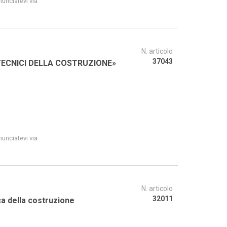
unciatevi via
N. articolo
37043
 I TECNICI DELLA COSTRUZIONE»
unciatevi via
N. articolo
32011
Mestieri con futuro Professioni nella tecnica della costruzione