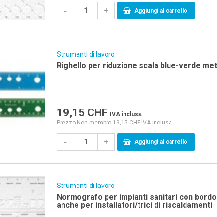
-
+
Aggiungi al carrello
Strumenti di lavoro
Righello per riduzione scala blue-verde met
19,15
CHF
IVA inclusa.
Prezzo Non-membro 19,15 CHF IVA inclusa.
-
+
Aggiungi al carrello
Strumenti di lavoro
Normografo per impianti sanitari con bordo per inchios
anche per installatori/trici di riscaldamenti