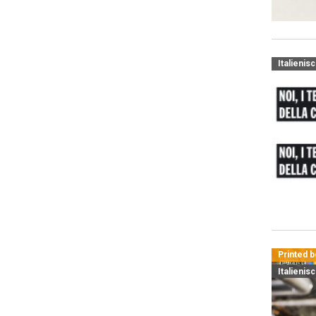
Italienis
Printed 
Italienis