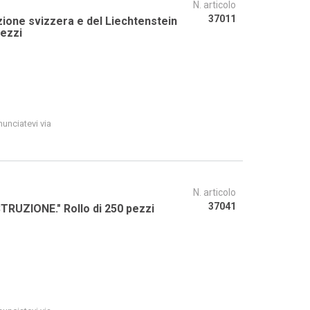
N. articolo
37011
o a 250 pezzi
unciatevi via
N. articolo
37041
Adesivo a Rollo "NOI, I TECHNICI DELLA COSTRUZIONE." Rollo di 250 pezzi