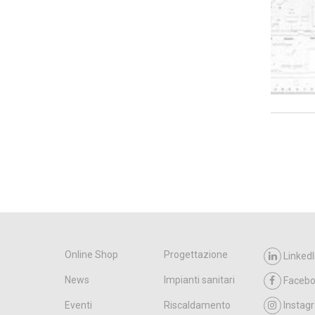
Online Shop
Progettazione
LinkedI
News
Impianti sanitari
Faceb
Eventi
Riscaldamento
Instag