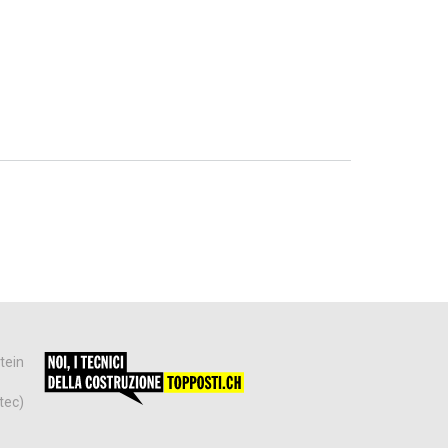
tein
tec)