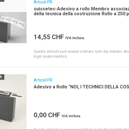
Articoli PR
suissetec-Adesivo a rollo Membro associazione svizzera e del Liechtenstein
della tecnica della costruzione Roll
14,55
CHF
IVA inclusa.
Questo articolo può essere ordinato solo dai membri. Ann
login quale membro.
ch
Articoli PR
0,00
CHF
IVA inclusa.