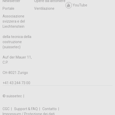
Newsletter
Opere da lattoniere
YouTube
Portale
Ventilazione
Associazione
svizzera e del
Liechtenstein
della tecnica della
costruzione
(suissetec)
Auf der Mauer 11,
C.P.
CH-8021 Zurigo
+41 43 244 73 00
© suissetec |
CGC
Support & FAQ
Contatto
Impressum / Protezione dei dati