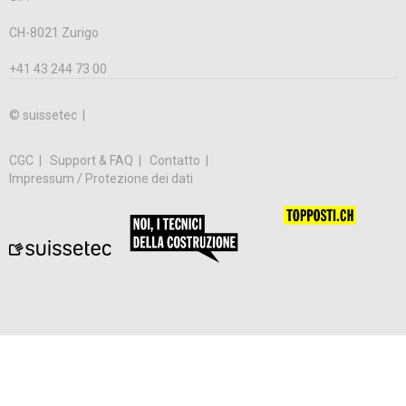
CH-8021 Zurigo
+41 43 244 73 00
© suissetec |
CGC
Support & FAQ
Contatto
Impressum / Protezione dei dati