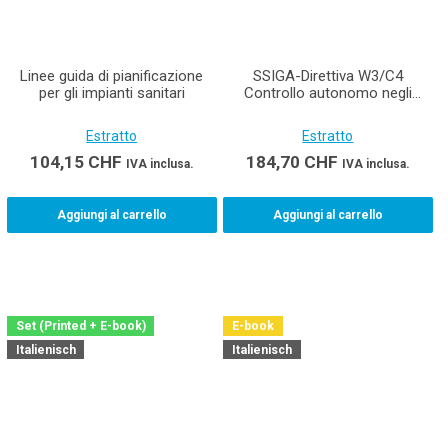
Linee guida di pianificazione
SSIGA-Direttiva W3/C4
per gli impianti sanitari
Controllo autonomo negli
impianti di acqua potabile degli
edifici (Edizione stampata
Estratto
Estratto
incluso e-book)
104,15
CHF
184,70
CHF
IVA inclusa.
IVA inclusa.
Aggiungi al carrello
Aggiungi al carrello
Set (Printed + E-book)
E-book
Italienisch
Italienisch