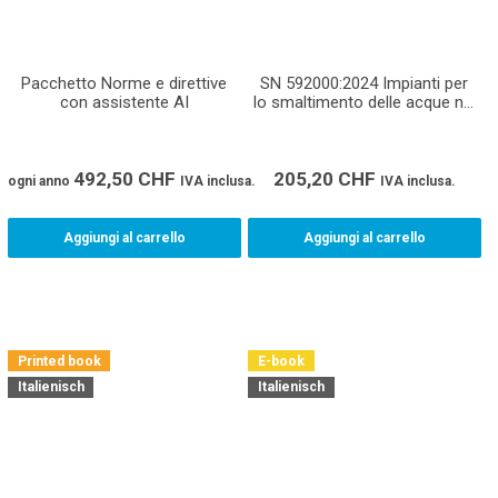
Pacchetto Norme e direttive
SN 592000:2024 Impianti per
con assistente AI
lo smaltimento delle acque nei
fondi - Progettazione ed
esecuzione
492,50
CHF
205,20
CHF
ogni anno
IVA inclusa.
IVA inclusa.
Aggiungi al carrello
Aggiungi al carrello
Printed book
E-book
Italienisch
Italienisch