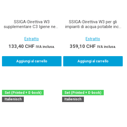
SSIGA-Direttiva W3
SSIGA-Direttiva W3 per gli
supplementare C3 Igiene negli
impianti di acqua potabile incl.
impianti di acqua potabile
supplementare C1, C2, C3 e
(Edizione 2020, E-Book)
C4 (Edizione stampata incluso
Estratto
Estratto
E-Book)
133,40
CHF
359,10
CHF
IVA inclusa.
IVA inclusa.
Aggiungi al carrello
Aggiungi al carrello
Set (Printed + E-book)
Set (Printed + E-book)
Italienisch
Italienisch