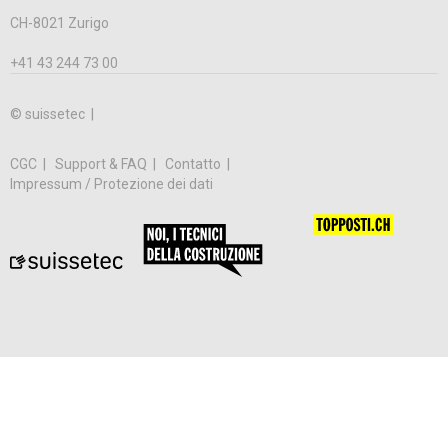
CH-8021 Zurigo
+41 43 244 73 00
© suissetec |
CGC
Support & FAQ
Contatto
Impressum / Protezione dei dati