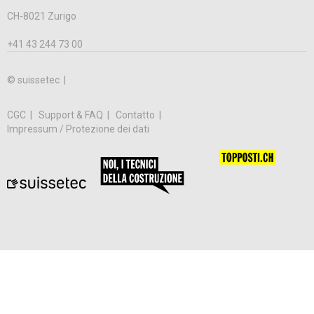
CH-8021 Zurigo
+41 43 244 73 00
© suissetec |
CGC
Support & FAQ
Contatto
Impressum / Protezione dei dati