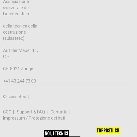
Associazione
svizzera e del
Liechtenstein
della tecnica della
costruzione
(suissetec)
Auf der Mauer 11,
C.P.
CH-8021 Zurigo
+41 43 244 73 00
© suissetec |
CGC
Support & FAQ
Contatto
Impressum / Protezione dei dati