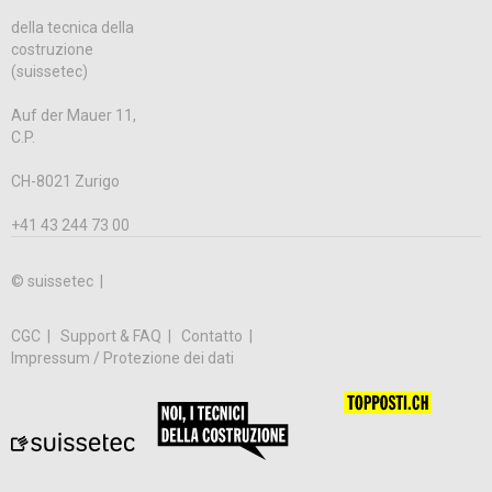
della tecnica della
costruzione
(suissetec)
Auf der Mauer 11,
C.P.
CH-8021 Zurigo
+41 43 244 73 00
© suissetec |
CGC
Support & FAQ
Contatto
Impressum / Protezione dei dati