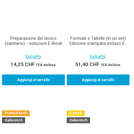
Preparazione del lavoro
Formule e Tabelle (in un set)
(sanitario) - soluzioni E-Book
Edizione stampata incluso E-
Book Materiale didattico per i
tecnici della costruzione AFC
Estratto
Estratto
14,25
CHF
51,40
CHF
IVA inclusa.
IVA inclusa.
Aggiungi al carrello
Aggiungi al carrello
Printed book
E-book
Italienisch
Italienisch