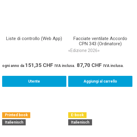
Liste di controllo (Web App)
Facciate ventilate Accordo
CPN 343 (Ordinatore)
«Edizione 2026»
151,35
CHF
87,70
CHF
ogni anno
da
IVA inclusa.
IVA inclusa.
Utente
Aggiungi al carrello
Printed book
E-book
Italienisch
Italienisch