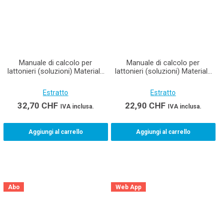
Manuale di calcolo per
Manuale di calcolo per
lattonieri (soluzioni) Materiale
lattonieri (soluzioni) Materiale
didattico per lattonerie AFC
didattico per lattonieri AFC (e-
book)
Estratto
Estratto
32,70
CHF
22,90
CHF
IVA inclusa.
IVA inclusa.
Aggiungi al carrello
Aggiungi al carrello
Abo
Web App