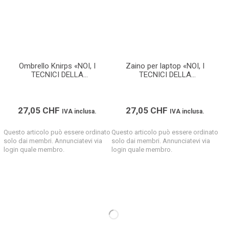
Ombrello Knirps «NOI, I
Zaino per laptop «NOI, I
TECNICI DELLA
TECNICI DELLA
COSTRUZIONE»
COSTRUZIONE»
27,05
CHF
27,05
CHF
IVA inclusa.
IVA inclusa.
Questo articolo può essere ordinato
Questo articolo può essere ordinato
solo dai membri. Annunciatevi via
solo dai membri. Annunciatevi via
login quale membro.
login quale membro.