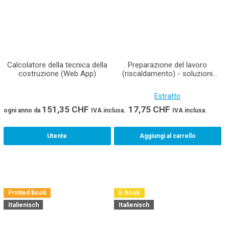
Calcolatore della tecnica della
Preparazione del lavoro
costruzione (Web App)
(riscaldamento) - soluzioni
Materiale didattico per
installatori di riscaldamenti
Estratto
AFC in un set Edizione
stampata incluso E-Book
151,35
CHF
17,75
CHF
ogni anno
da
IVA inclusa.
IVA inclusa.
Utente
Aggiungi al carrello
Printed book
E-book
Italienisch
Italienisch