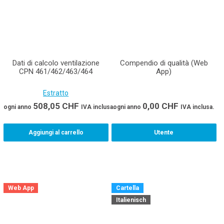
Dati di calcolo ventilazione
Compendio di qualità (Web
CPN 461/462/463/464
App)
Estratto
508,05
CHF
0,00
CHF
ogni anno
IVA inclusa.
ogni anno
IVA inclusa.
Aggiungi al carrello
Utente
Web App
Cartella
Italienisch