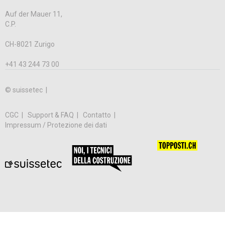
Auf der Mauer 11,
C.P.
CH-8021 Zurigo
+41 43 244 73 00
© suissetec |
CGC
Support & FAQ
Contatto
Impressum / Protezione dei dati