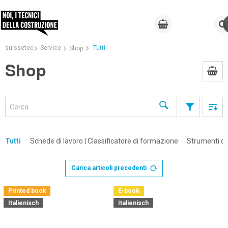
suissetec
Service
Tutti
Shop
Shop
Cerca
Tutti
Schede di lavoro | Classificatore di formazione
Strumenti di
Carica articoli precedenti
×
Printed book
E-book
Italienisch
Italienisch