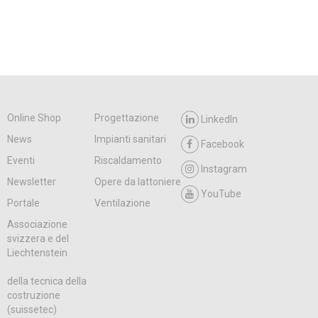
Online Shop
Progettazione
LinkedIn
News
Impianti sanitari
Facebook
Eventi
Riscaldamento
Instagram
Newsletter
Opere da lattoniere
YouTube
Portale
Ventilazione
Associazione
svizzera e del
Liechtenstein
della tecnica della
costruzione
(suissetec)