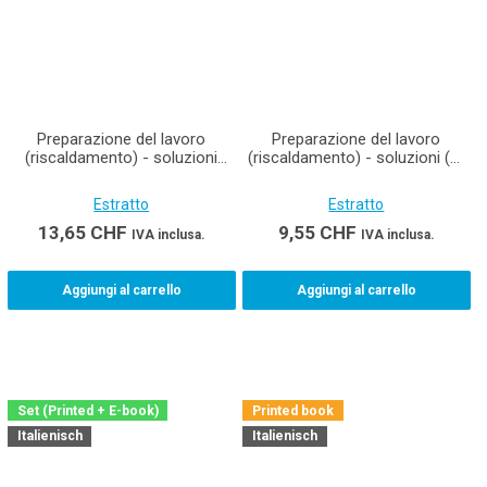
Preparazione del lavoro
Preparazione del lavoro
(riscaldamento) - soluzioni
(riscaldamento) - soluzioni (e-
Materiale didattico per
book) Materiale didattico per
installatori di riscaldamenti
installatori di riscaldamenti
Estratto
Estratto
AFC
AFC
13,65
CHF
9,55
CHF
IVA inclusa.
IVA inclusa.
Aggiungi al carrello
Aggiungi al carrello
Set (Printed + E-book)
Printed book
Italienisch
Italienisch