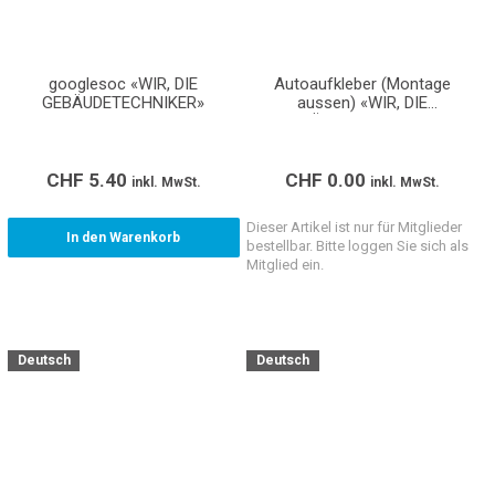
googlesoc «WIR, DIE
Autoaufkleber (Montage
GEBÄUDETECHNIKER»
aussen) «WIR, DIE
GEBÄUDETECHNIKER»
(Format A4)
CHF
5.40
CHF
0.00
inkl. MwSt.
inkl. MwSt.
Dieser Artikel ist nur für Mitglieder
In den Warenkorb
bestellbar. Bitte loggen Sie sich als
Mitglied ein.
Deutsch
Deutsch