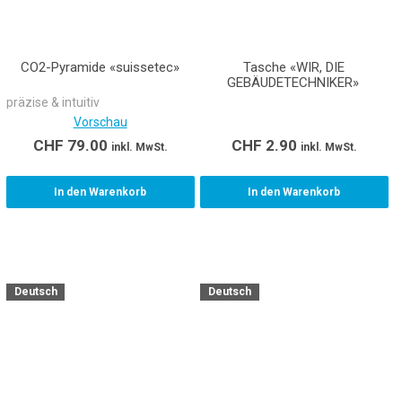
CO2-Pyramide «suissetec»
Tasche «WIR, DIE
GEBÄUDETECHNIKER»
präzise & intuitiv
Vorschau
CHF
79.00
CHF
2.90
inkl. MwSt.
inkl. MwSt.
In den Warenkorb
In den Warenkorb
Deutsch
Deutsch