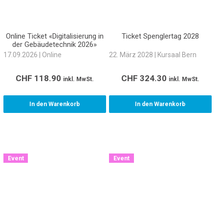
Online Ticket «Digitalisierung in
Ticket Spenglertag 2028
der Gebäudetechnik 2026»
17.09.2026 | Online
22. März 2028 | Kursaal Bern
CHF
118.90
CHF
324.30
inkl. MwSt.
inkl. MwSt.
In den Warenkorb
In den Warenkorb
Event
Event