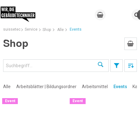
suissetec
Service
Events
Shop
Alle
Shop
Suchen
Alle
Arbeitsblätter | Bildungsordner
Arbeitsmittel
Events
Kal
Event
Event
×