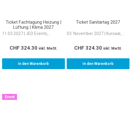
Ticket Fachtagung Heizung |
Ticket Sanitärtag 2027
Lüftung | Klima 2027
11.03.2027 | JED Events,
03. November 2027 | Kursaal,
Schlieren
Bern
CHF
324.30
CHF
324.30
inkl. MwSt.
inkl. MwSt.
In den Warenkorb
In den Warenkorb
Event