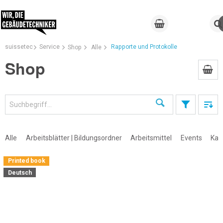
suissetec
Service
Rapporte und Protokolle
Shop
Alle
Shop
Suchen
Alle
Arbeitsblätter | Bildungsordner
Arbeitsmittel
Events
Kal
Printed book
Deutsch
×