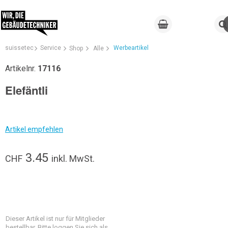
suissetec
Service
Werbeartikel
Shop
Alle
Artikelnr.
17116
Elefäntli
Artikel empfehlen
3.45
CHF
inkl. MwSt.
Dieser Artikel ist nur für Mitglieder
bestellbar. Bitte loggen Sie sich als