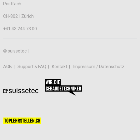
Postfach
CH-8021 Zürich
+41 43 244 73 00
© suissetec |
AGB
Support & FAQ
Kontakt
Impressum / Datenschutz