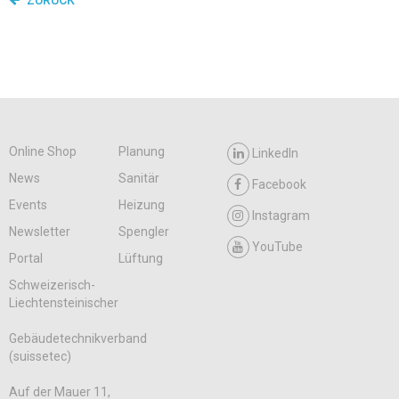
Online Shop
Planung
LinkedIn
News
Sanitär
Facebook
Events
Heizung
Instagram
Newsletter
Spengler
YouTube
Portal
Lüftung
Schweizerisch-
Liechtensteinischer
Gebäudetechnikverband
(suissetec)
Auf der Mauer 11,