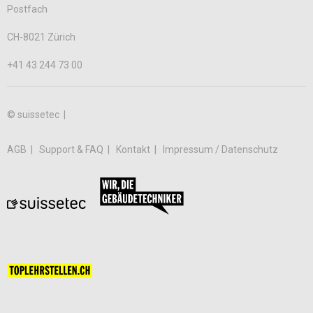
Postfach
CH-8021 Zürich
+41 43 244 73 00
© suissetec |
AGB
Support & FAQ
Kontakt
Impressum / Datenschutz