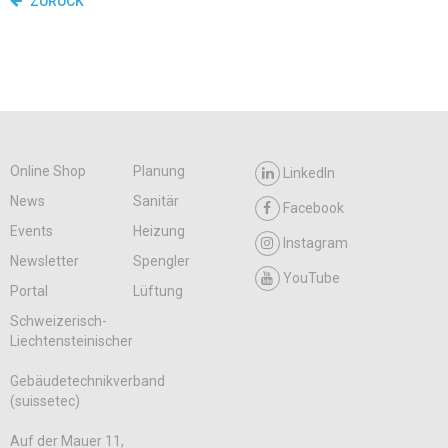
ZURÜCK
Online Shop
Planung
LinkedIn
News
Sanitär
Facebook
Events
Heizung
Instagram
Newsletter
Spengler
YouTube
Portal
Lüftung
Schweizerisch-
Liechtensteinischer
Gebäudetechnikverband
(suissetec)
Auf der Mauer 11,