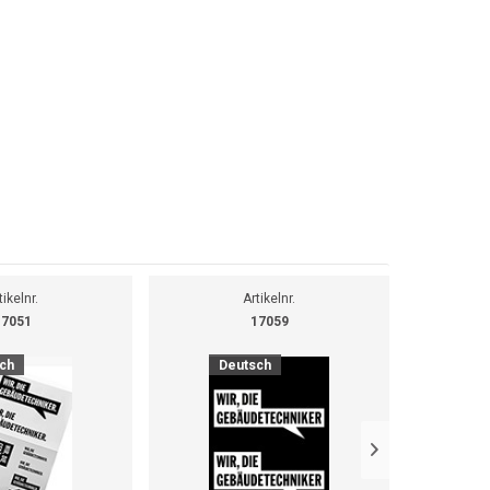
tikelnr.
Artikelnr.
17051
17059
ch
Deutsch
D