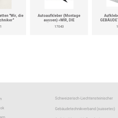
tten "Wir, die
Autoaufkleber (Montage
Aufkleb
chniker"
aussen) «WIR, DIE
GEBÄUDET
GEBÄUDETECHNIKER»
Diver
1
17043
(Format A4)
Schweizerisch-Liechtensteinischer
n
ook
Gebäudetechnikverband (suissetec)
ram