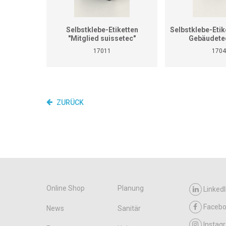
Selbstklebe-Etiketten
Selbstklebe-Etike
"Mitglied suissetec"
Gebäudete
17011
1704
ZURÜCK
Online Shop
Planung
LinkedI
Faceb
News
Sanitär
Instag