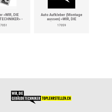
er «WIR, DIE
Auto Aufkleber (Montage
Auto A
ECHNIKER» -
aussen) «WIR, DIE
aus
se Grössen
GEBÄUDETECHNIKER»
GEBÄ
17051
17059
(Format A2)