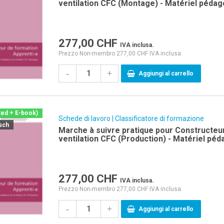
ventilation CFC (Montage) - Matériel péda
entreprise, écoles professionnelles et cour
formation des apprentis
277,00
CHF
IVA inclusa.
Prezzo Non-membro 277,00 CHF IVA inclusa.
-
+
Aggiungi al carrello
ted + E-book)
Schede di lavoro | Classificatore di formazione
sch
Marche à suivre pratique pour Constructeur
ventilation CFC (Production) - Matériel pé
entreprise, écoles professionnelles et cour
formation des apprentis
277,00
CHF
IVA inclusa.
Prezzo Non-membro 277,00 CHF IVA inclusa.
-
+
Aggiungi al carrello