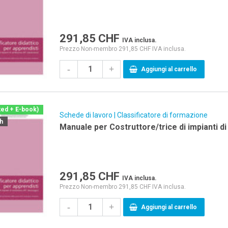
291,85
CHF
IVA inclusa.
Prezzo Non-membro 291,85 CHF IVA inclusa.
-
+
Aggiungi al carrello
ted + E-book)
Schede di lavoro | Classificatore di formazione
ch
Manuale per Costruttore/trice di impianti d
291,85
CHF
IVA inclusa.
Prezzo Non-membro 291,85 CHF IVA inclusa.
-
+
Aggiungi al carrello