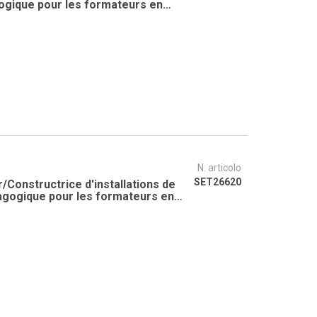
gogique pour les formateurs en
s interentreprises pour la
N. articolo
SET26620
/Constructrice d'installations de
dagogique pour les formateurs en
s interentreprises pour la