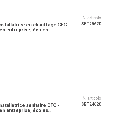
N. articolo
SET25620
Installatrice en chauffage CFC -
en entreprise, écoles
 pour la formation des apprentis
N. articolo
SET24620
nstallatrice sanitaire CFC -
en entreprise, écoles
 pour la formation des apprentis