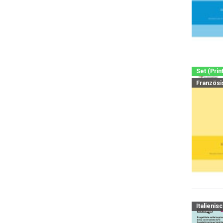
Set (Prin
Französi
Italienis