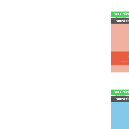
Set (Prin
Französi
Set (Prin
Französi