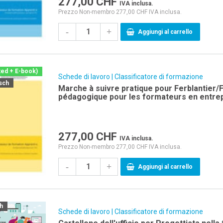
277,00
CHF
IVA inclusa.
Prezzo Non-membro 277,00 CHF IVA inclusa.
-
+
Aggiungi al carrello
ted + E-book)
Schede di lavoro | Classificatore di formazione
sch
Marche à suivre pratique pour Ferblantier/F
pédagogique pour les formateurs en entrep
cours interentreprises pour la formation d
277,00
CHF
IVA inclusa.
Prezzo Non-membro 277,00 CHF IVA inclusa.
-
+
Aggiungi al carrello
ch
Schede di lavoro | Classificatore di formazione