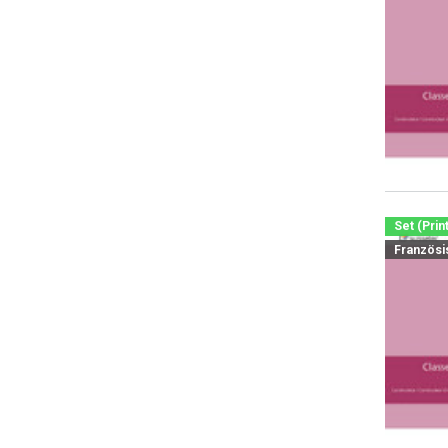
Set (Prin
Französi