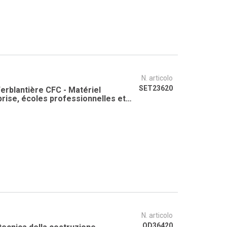
N. articolo
SET23620
erblantière CFC - Matériel
rise, écoles professionnelles et
es apprentis
N. articolo
OD36420