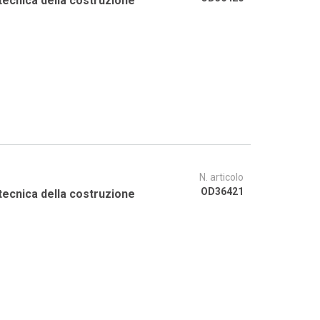
 tecnica della costruzione
N. articolo
OD36421
 tecnica della costruzione