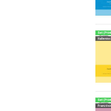
Set (Prin
Italienis
Set (Prin
Französi