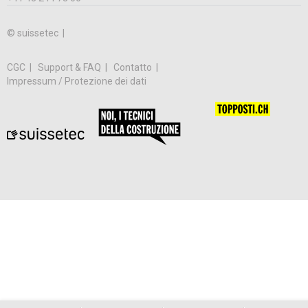
© suissetec |
CGC
Support & FAQ
Contatto
Impressum / Protezione dei dati