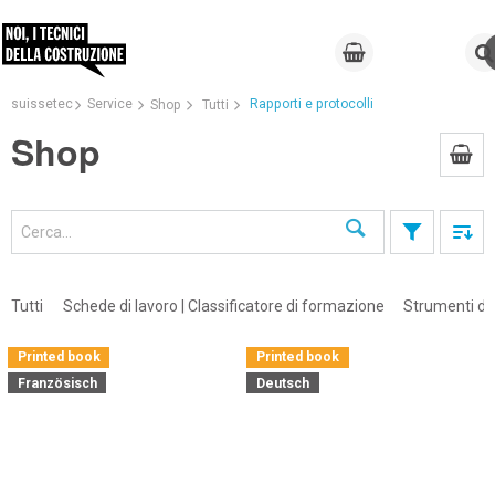
suissetec
Service
Rapporti e protocolli
Shop
Tutti
Shop
Cerca
Tutti
Schede di lavoro | Classificatore di formazione
Strumenti di 
Printed book
Printed book
Französisch
Deutsch