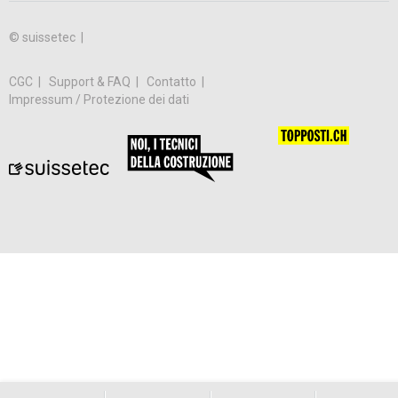
© suissetec |
CGC
Support & FAQ
Contatto
Impressum / Protezione dei dati