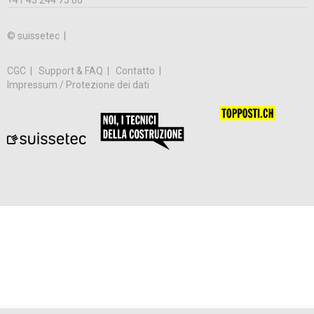
+41 43 244 73 00
© suissetec |
CGC
Support & FAQ
Contatto
Impressum / Protezione dei dati