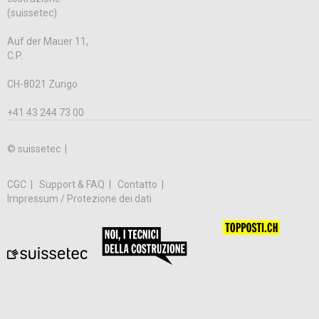
(suissetec)
Auf der Mauer 11,
C.P.
CH-8021 Zurigo
+41 43 244 73 00
© suissetec |
CGC
Support & FAQ
Contatto
Impressum / Protezione dei dati