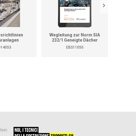
srichtlinien
Wegleitung zur Norm SIA
Weglei
äranlagen
232/1 Geneigte Dächer
232/
Be
14053
EBS11050
Aussen
tein