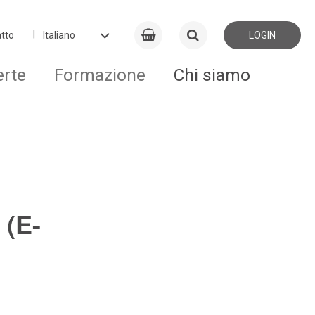
tto
LOGIN
erte
Formazione
Chi siamo
 (E-