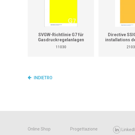
SVGW-Richtlinie G7 für
Directive SSI
Gasdruckregelanlagen
installations d
ga
11030
2103
INDIETRO
Online Shop
Progettazione
LinkedI