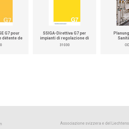
GE G7 pour
SSIGA-Direttiva G7 per
Planung
e détente de
impianti di regolazione di
Sanit
z
pressione del gas
0
31030
OD
Associazione svizzera e del Liechtens
n