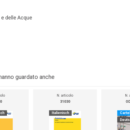
s e delle Acque
i hanno guardato anche
colo
N. articolo
N. 
0
31030
OD
sch
Italienisch
Cartel
Deuts