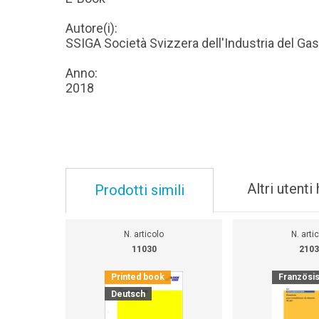
Autore(i):
SSIGA Società Svizzera dell'Industria del Ga
Anno:
2018
Altri utent
Prodotti simili
N. articolo
N. arti
11030
2103
Printed book
Französi
Deutsch