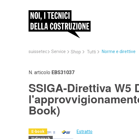
suissetec
Service
Norme e direttive
Shop
Tutti
N. articolo
EBS31037
SSIGA-Direttiva W5 D
l'approvvigionament
Book)
Estratto
E-book
Italienisch