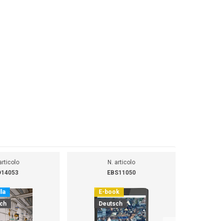
articolo
N. articolo
14053
EBS11050
la
E-book
E
ch
Deutsch
D