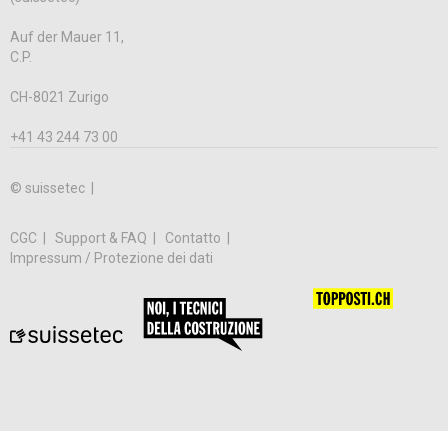
Auf der Mauer 11,
C.P.
CH-8021 Zurigo
+41 43 244 73 00
© suissetec |
CGC
Support & FAQ
Contatto
Impressum / Protezione dei dati