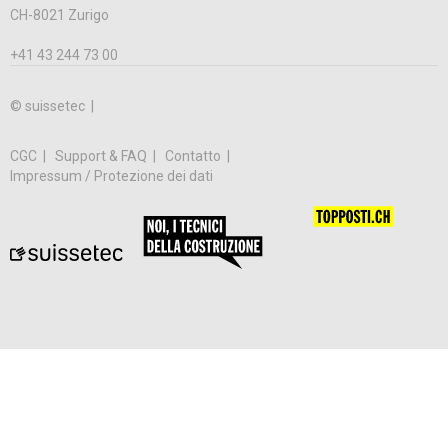
CH-8021 Zurigo
+41 43 244 73 00
© suissetec |
CGC
Support & FAQ
Contatto
Impressum / Protezione dei dati