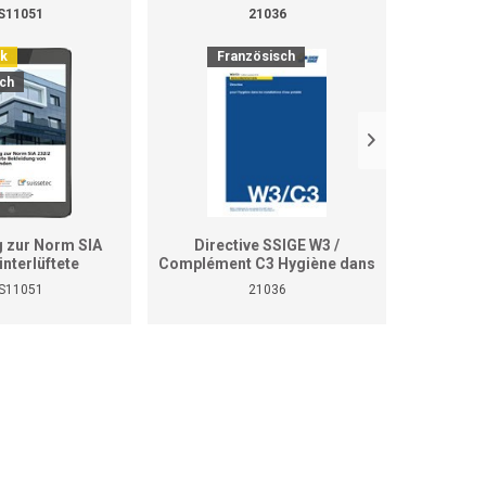
S11051
21036
ok
Französisch
It
ch
g zur Norm SIA
Directive SSIGE W3 /
SSIG
interlüftete
Complément C3 Hygiène dans
supple
idung von
les installations d'eau potable
negli 
S11051
21036
den (E-Book)
(édition 2020)
potabil