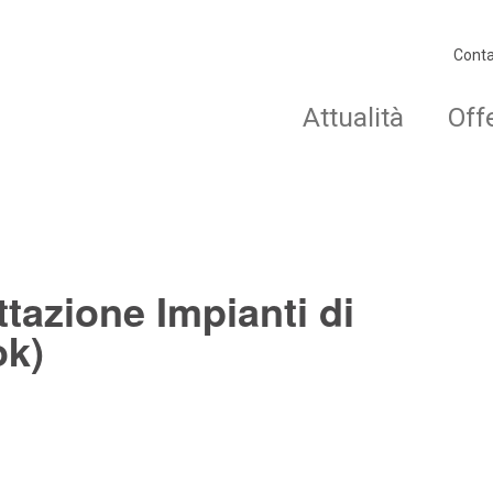
Conta
Attualità
Off
tazione Impianti di
ok)