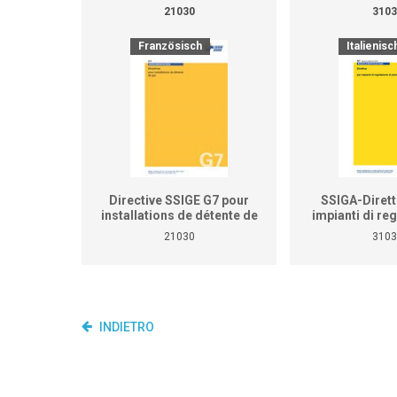
21030
3103
Französisch
Italienisc
Directive SSIGE G7 pour
SSIGA-Dirett
installations de détente de
impianti di re
gaz
pressione 
21030
3103
INDIETRO