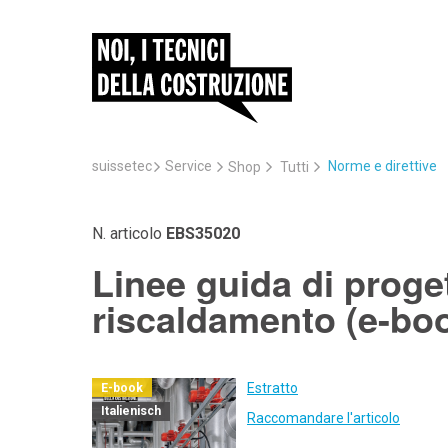
suissetec
Service
Norme e direttive
Shop
Tutti
N. articolo
EBS35020
Linee guida di proget
riscaldamento (e-bo
Estratto
E-book
Italienisch
Raccomandare l'articolo