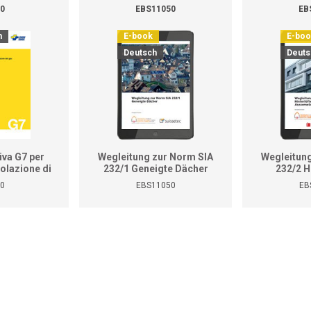
0
EBS11050
EB
h
E-book
E-bo
Deutsch
Deuts
iva G7 per
Wegleitung zur Norm SIA
Wegleitun
golazione di
232/1 Geneigte Dächer
232/2 H
del gas
Bekle
0
EBS11050
EB
Aussenwän