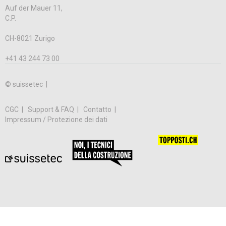
Auf der Mauer 11,
C.P.
CH-8021 Zurigo
+41 43 244 73 00
© suissetec |
CGC
Support & FAQ
Contatto
Impressum / Protezione dei dati