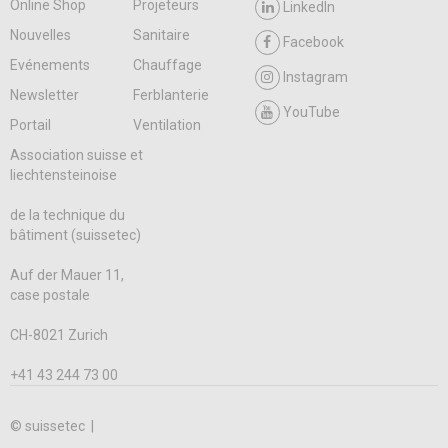
Online Shop
Projeteurs
LinkedIn
Nouvelles
Sanitaire
Facebook
Evénements
Chauffage
Instagram
Newsletter
Ferblanterie
YouTube
Portail
Ventilation
Association suisse et
liechtensteinoise
de la technique du
bâtiment (suissetec)
Auf der Mauer 11,
case postale
CH-8021 Zurich
+41 43 244 73 00
© suissetec |