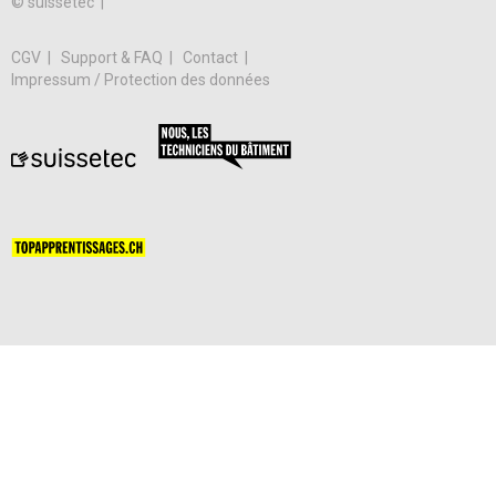
© suissetec |
CGV
Support & FAQ
Contact
Impressum / Protection des données