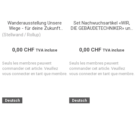
Wanderausstellung Unsere
Set Nachwuchsartikel «WIR,
Wege - für deine Zukunft
DIE GEBÄUDETECHNIKER» und
(Bildungswege)
«TOPLEHRSTELLEN.CH»
(Stellwand / Rollup)
(Giveaways)
0,00
CHF
0,00
CHF
TVA incluse
TVA incluse
Seuls les membres peuvent
Seuls les membres peuvent
commander cet article. Veuillez
commander cet article. Veuillez
vous connecter en tant que membre.
vous connecter en tant que membre.
Deutsch
Deutsch