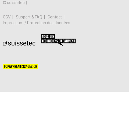
© suissetec |
CGV
Support & FAQ
Contact
Impressum / Protection des données