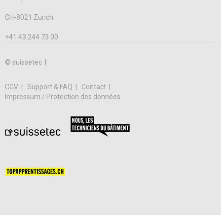
CH-8021 Zurich
+41 43 244 73 00
© suissetec |
CGV
Support & FAQ
Contact
Impressum / Protection des données