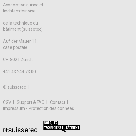
Association suisse et
liechtensteinoise
de la technique du
bâtiment (suissetec)
Auf der Mauer 11,
case postale
CH-8021 Zurich
+41 43 244 73 00
© suissetec |
CGV
Support & FAQ
Contact
Impressum / Protection des données