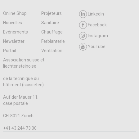
Online Shop
Projeteurs
LinkedIn
Nouvelles
Sanitaire
Facebook
Evénements
Chauffage
Instagram
Newsletter
Ferblanterie
YouTube
Portail
Ventilation
Association suisse et
liechtensteinoise
de la technique du
bâtiment (suissetec)
Auf der Mauer 11,
case postale
CH-8021 Zurich
+41 43 244 73 00