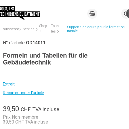
Shop
Tous
Supports de cours pour la formation
suissetec
Service
initiale
les
N° d’article
OD14011
Formeln und Tabellen für die
Gebäudetechnik
Extrait
Recommander l'article
39,50
CHF
TVA incluse
Prix Non-membre
39,50 CHF TVA incluse