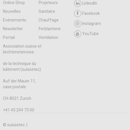
Online Shop
Projeteurs
LinkedIn
Nouvelles
Sanitaire
Facebook
Evénements
Chauffage
Instagram
Newsletter
Ferblanterie
YouTube
Portail
Ventilation
Association suisse et
liechtensteinoise
de la technique du
bâtiment (suissetec)
Auf der Mauer 11,
case postale
CH-8021 Zurich
+41 43 244 73 00
© suissetec |