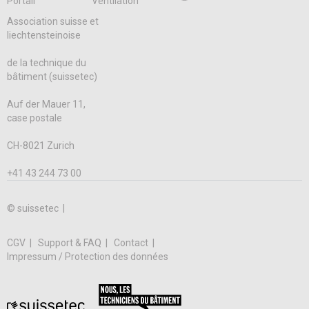
Portail
Ventilation
Association suisse et
liechtensteinoise
de la technique du
bâtiment (suissetec)
Auf der Mauer 11,
case postale
CH-8021 Zurich
+41 43 244 73 00
© suissetec |
CGV
Support & FAQ
Contact
Impressum / Protection des données