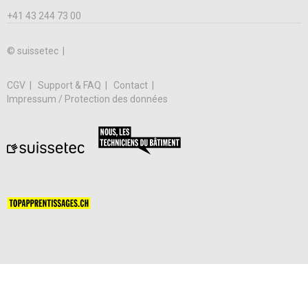
+41 43 244 73 00
© suissetec |
CGV
Support & FAQ
Contact
Impressum / Protection des données