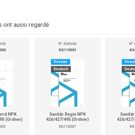
s ont aussi regardé
icle
N° d’article
N° 
000
KG110001
KG
Dossier
Dossi
Deutsch
Deuts
kord NPK
Sanitär Regie NPK
Sanitä
95 (Ordner)
426/427/495 (Ordner)
426/427/
000
KG110001
KG