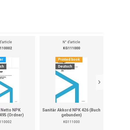
d’article
N° d’article
110002
KG111000
er
Printed book
Pr
ch
Deutsch
D
r Netto NPK
Sanitär Akkord NPK 426 (Buch
Sani
495 (Ordner)
gebunden)
427/492/
110002
KG111000