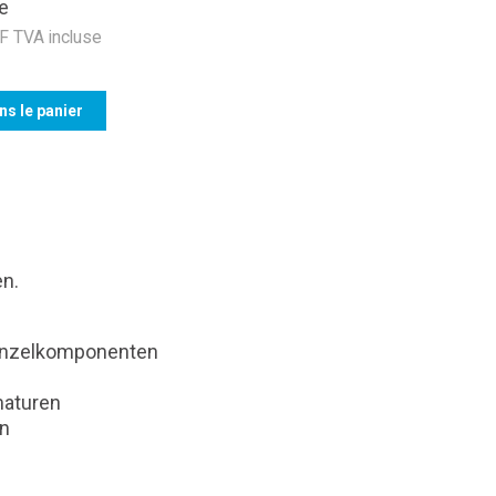
e
 TVA incluse
ns le panier
en.
 Einzelkomponenten
maturen
ln