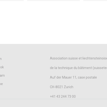
Association suisse et liechtensteinois
n
ook
de la technique du bâtiment (suissete
ram
Auf der Mauer 11, case postale
be
CH-8021 Zurich
+41 43 244 73 00