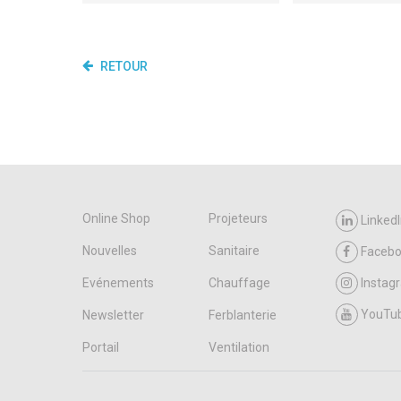
RETOUR
Online Shop
Projeteurs
LinkedI
Nouvelles
Sanitaire
Faceb
Evénements
Chauffage
Instag
YouTu
Newsletter
Ferblanterie
Portail
Ventilation