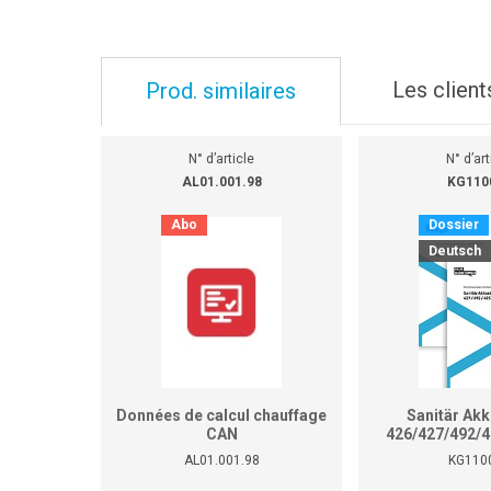
Les client
Prod. similaires
N° d’article
N° d’art
AL01.001.98
KG110
Abo
Dossier
Deutsch
Données de calcul chauffage
Sanitär Ak
CAN
426/427/492/4
451/452/453/454/497/459
AL01.001.98
KG110