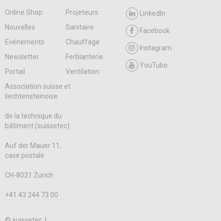
Online Shop
Projeteurs
LinkedIn
Nouvelles
Sanitaire
Facebook
Evénements
Chauffage
Instagram
Newsletter
Ferblanterie
YouTube
Portail
Ventilation
Association suisse et
liechtensteinoise
de la technique du
bâtiment (suissetec)
Auf der Mauer 11,
case postale
CH-8021 Zurich
+41 43 244 73 00
© suissetec |