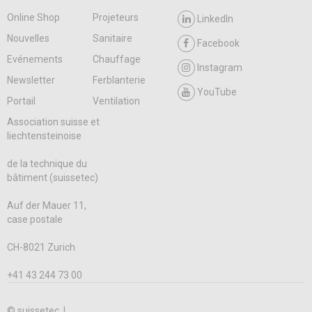
Online Shop
Projeteurs
LinkedIn
Nouvelles
Sanitaire
Facebook
Evénements
Chauffage
Instagram
Newsletter
Ferblanterie
YouTube
Portail
Ventilation
Association suisse et
liechtensteinoise
de la technique du
bâtiment (suissetec)
Auf der Mauer 11,
case postale
CH-8021 Zurich
+41 43 244 73 00
© suissetec |