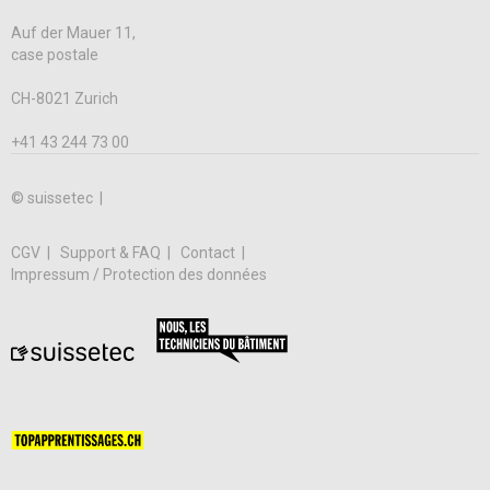
Auf der Mauer 11,
case postale
CH-8021 Zurich
+41 43 244 73 00
© suissetec |
CGV
Support & FAQ
Contact
Impressum / Protection des données