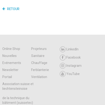
RETOUR
Online Shop
Projeteurs
LinkedIn
Nouvelles
Sanitaire
Facebook
Evénements
Chauffage
Instagram
Newsletter
Ferblanterie
YouTube
Portail
Ventilation
Association suisse et
liechtensteinoise
de la technique du
bâtiment (suissetec)