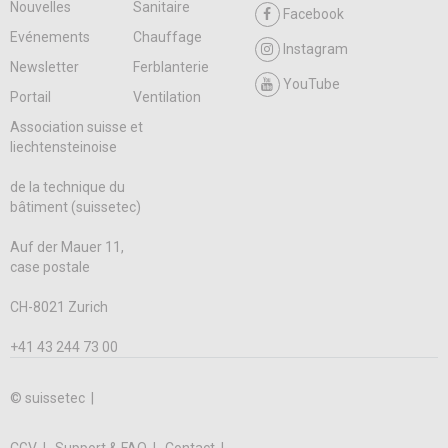
Nouvelles
Sanitaire
Facebook
Evénements
Chauffage
Instagram
Newsletter
Ferblanterie
YouTube
Portail
Ventilation
Association suisse et
liechtensteinoise
de la technique du
bâtiment (suissetec)
Auf der Mauer 11,
case postale
CH-8021 Zurich
+41 43 244 73 00
© suissetec |
CGV
Support & FAQ
Contact