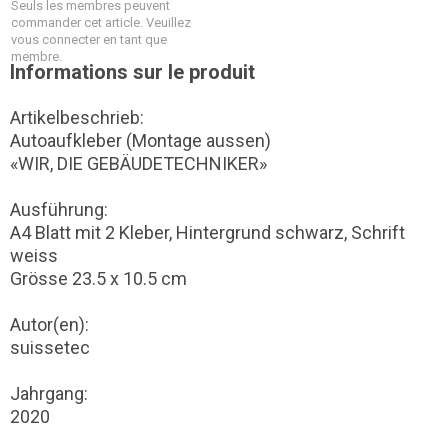
Seuls les membres peuvent
commander cet article. Veuillez
vous connecter en tant que
membre.
Informations sur le produit
Artikelbeschrieb:
Autoaufkleber (Montage aussen)
«WIR, DIE GEBÄUDETECHNIKER»
Ausführung:
A4 Blatt mit 2 Kleber, Hintergrund schwarz, Schrift
weiss
Grösse 23.5 x 10.5 cm
Autor(en):
suissetec
Jahrgang:
2020