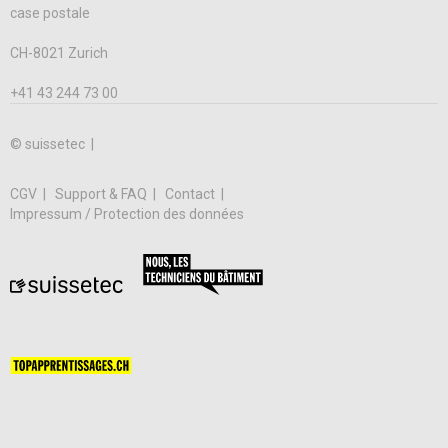
case postale
CH-8021 Zurich
+41 43 244 73 00
© suissetec |
CGV
Support & FAQ
Contact
Impressum / Protection des données