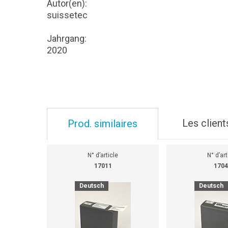
Autor(en):
suissetec
Jahrgang:
2020
Les client
Prod. similaires
N° d’article
N° d’art
17011
1704
Deutsch
Deutsch