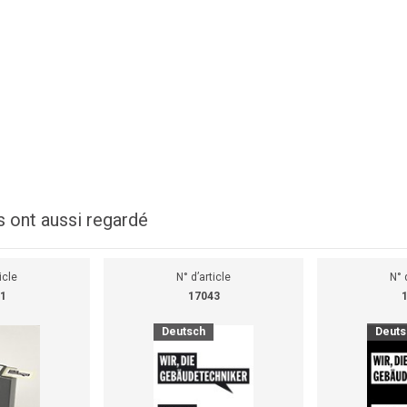
s ont aussi regardé
icle
N° d’article
N° 
1
17043
Deutsch
Deuts