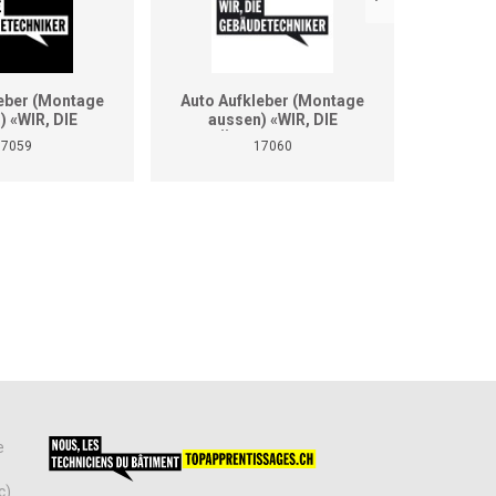
leber (Montage
Auto Aufkleber (Montage
Des m
) «WIR, DIE
aussen) «WIR, DIE
TECHNIKER»
GEBÄUDETECHNIKER»
17059
17060
rmat A2)
(Format A2)
e
c)