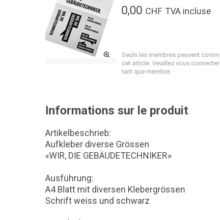
0,00
CHF
TVA incluse
Seuls les membres peuvent comm
cet article. Veuillez vous connecter
tant que membre.
Informations sur le produit
Artikelbeschrieb:
Aufkleber diverse Grössen
«WIR, DIE GEBÄUDETECHNIKER»
Ausführung:
A4 Blatt mit diversen Klebergrössen
Schrift weiss und schwarz