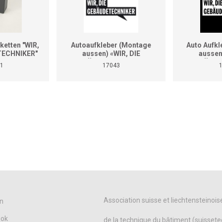
ketten "WIR,
Autoaufkleber (Montage
Auto Aufk
TECHNIKER"
aussen) «WIR, DIE
aussen
 250 Stk.
GEBÄUDETECHNIKER»
GEBÄUDE
1
17043
(Format A4)
(Fo
Association suisse et liechtensteinois
n
ook
de la technique du bâtiment (suissete