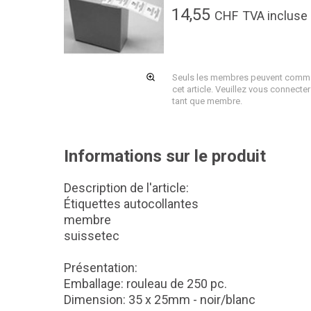
14,55
CHF
TVA incluse
Seuls les membres peuvent comm
cet article. Veuillez vous connecter
tant que membre.
Informations sur le produit
Description de l'article:
Étiquettes autocollantes
membre
suissetec
Présentation:
Emballage: rouleau de 250 pc.
Dimension: 35 x 25mm - noir/blanc