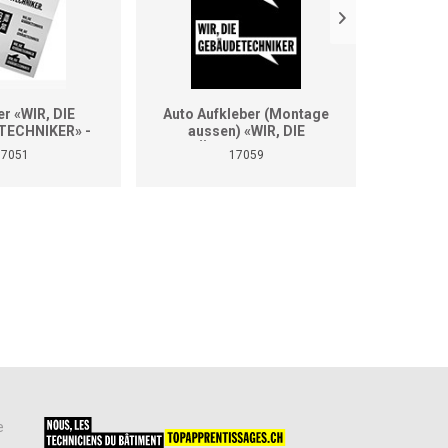
er «WIR, DIE
Auto Aufkleber (Montage
Auto A
ECHNIKER» -
aussen) «WIR, DIE
aus
se Grössen
GEBÄUDETECHNIKER»
GEBÄ
17051
17059
(Format A2)
e