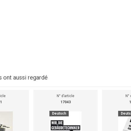
s ont aussi regardé
icle
N° d’article
N° 
1
17043
Deutsch
Deuts