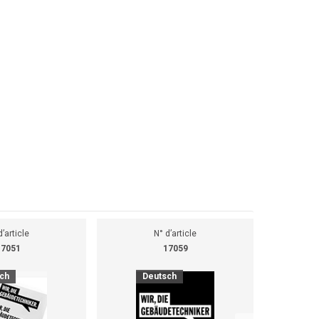
d’article
N° d’article
17051
17059
ch
Deutsch
D