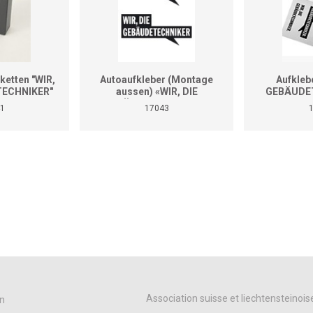
ketten "WIR,
Autoaufkleber (Montage
Aufkleb
TECHNIKER"
aussen) «WIR, DIE
GEBÄUDET
 250 Stk.
GEBÄUDETECHNIKER»
Diver
1
17043
(Format A4)
Association suisse et liechtensteinois
n