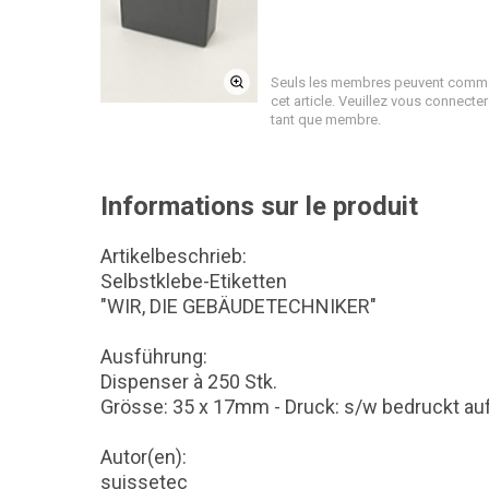
Seuls les membres peuvent comm
cet article. Veuillez vous connecter
tant que membre.
Informations sur le produit
Artikelbeschrieb:
Selbstklebe-Etiketten
"WIR, DIE GEBÄUDETECHNIKER"
Ausführung:
Dispenser à 250 Stk.
Grösse: 35 x 17mm - Druck: s/w bedruckt auf
Autor(en):
suissetec