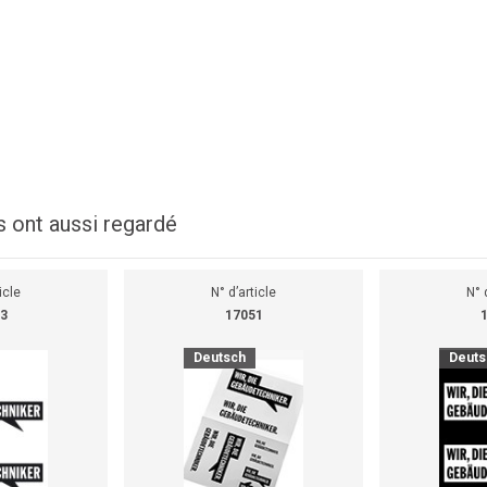
s ont aussi regardé
icle
N° d’article
N° 
3
17051
Deutsch
Deuts