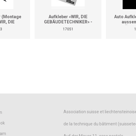
r (Montage
Aufkleber «WIR, DIE
Auto Aufk
IR, DIE
GEBÄUDETECHNIKER» -
aussen
CHNIKER»
Diverse Grössen
GEBÄUDE
3
17051
 A4)
(Fo
Association suisse et liechtensteinois
n
ook
de la technique du bâtiment (suissete
ram