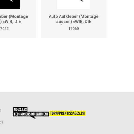
leber (Montage
Auto Aufkleber (Montage
Des m
) «WIR, DIE
aussen) «WIR, DIE
TECHNIKER»
GEBÄUDETECHNIKER»
17059
17060
rmat A2)
(Format A2)
e
c)