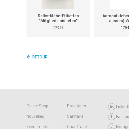
Selbstklebe-Etiketten
Autoaufklebe
"Mitglied suissetec"
aussen) «W
GEBÄUDETE
17011
1704
(Format
RETOUR
Online Shop
Projeteurs
LinkedI
Nouvelles
Sanitaire
Faceb
Evénements
Chauffage
Instag