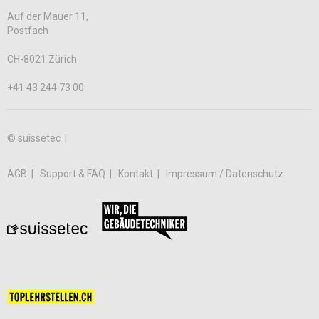
Auf der Mauer 11,
Postfach
CH-8021 Zürich
+41 43 244 73 00
© suissetec |
AGB
Support & FAQ
Kontakt
Impressum / Datenschutz