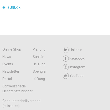
ZURÜCK
Online Shop
Planung
LinkedIn
News
Sanitär
Facebook
Events
Heizung
Instagram
Newsletter
Spengler
YouTube
Portal
Lüftung
Schweizerisch-
Liechtensteinischer
Gebäudetechnikverband
(suissetec)