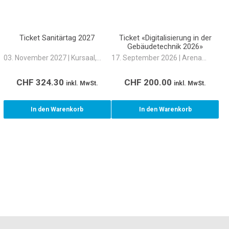
Ticket Sanitärtag 2027
Ticket «Digitalisierung in der
Gebäudetechnik 2026»
03. November 2027 | Kursaal,
17. September 2026 | Arena
Bern
Cinemas Sihlcity, Zürich
CHF
324.30
CHF
200.00
inkl. MwSt.
inkl. MwSt.
In den Warenkorb
In den Warenkorb