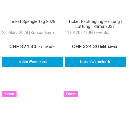
Ticket Spenglertag 2028
Ticket Fachtagung Heizung |
Lüftung | Klima 2027
22. März 2028 | Kursaal Bern
11.03.2027 | JED Events,
Schlieren
CHF
324.30
CHF
324.30
inkl. MwSt.
inkl. MwSt.
In den Warenkorb
In den Warenkorb
Event
Event