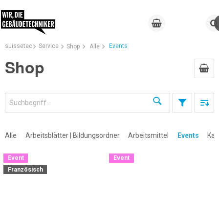
suissetec
Service
Events
Shop
Alle
Shop
Suchen
Alle
Arbeitsblätter | Bildungsordner
Arbeitsmittel
Events
Kal
Event
Event
Französisch