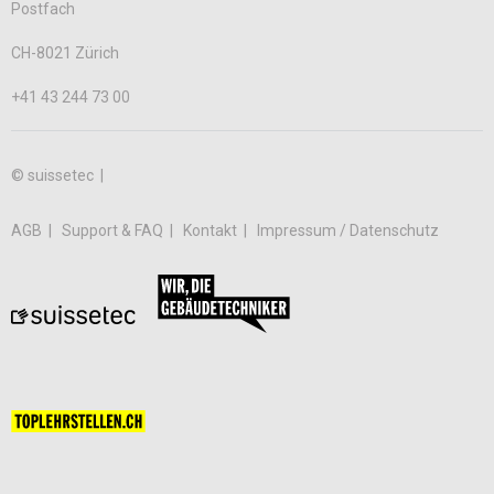
Postfach
CH-8021 Zürich
+41 43 244 73 00
© suissetec |
AGB
Support & FAQ
Kontakt
Impressum / Datenschutz