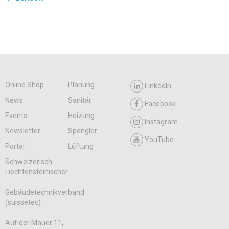
Online Shop
Planung
LinkedIn
News
Sanitär
Facebook
Events
Heizung
Instagram
Newsletter
Spengler
YouTube
Portal
Lüftung
Schweizerisch-
Liechtensteinischer
Gebäudetechnikverband
(suissetec)
Auf der Mauer 11,