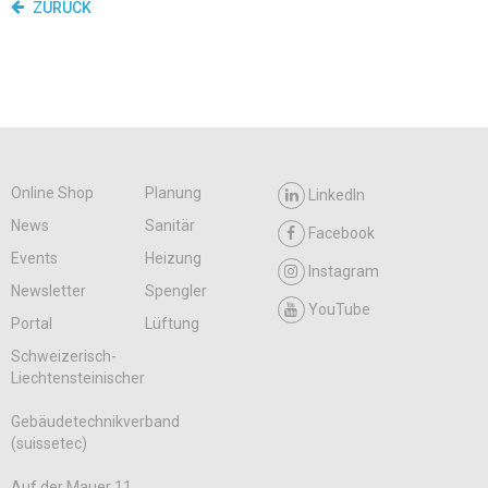
ZURÜCK
Online Shop
Planung
LinkedIn
News
Sanitär
Facebook
Events
Heizung
Instagram
Newsletter
Spengler
YouTube
Portal
Lüftung
Schweizerisch-
Liechtensteinischer
Gebäudetechnikverband
(suissetec)
Auf der Mauer 11,