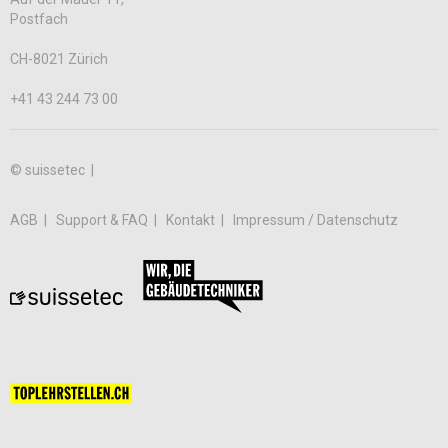
Postfach
CH-8021 Zürich
+41 43 244 73 00
© suissetec |
AGB
Support & FAQ
Kontakt
Impressum / Datenschutz