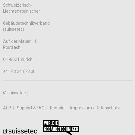
Schweizerisch-
Liechtensteinischer
Gebäudetechnikverband
(suissetec)
Auf der Mauer 11,
Postfach
CH-8021 Zürich
+41 43 244 73 00
© suissetec |
AGB
Support & FAQ
Kontakt
Impressum / Datenschutz