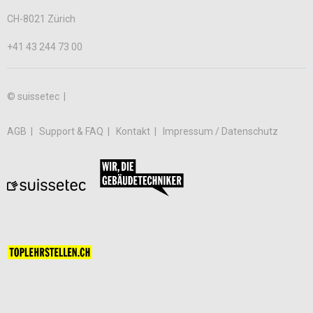
CH-8021 Zürich
+41 43 244 73 00
© suissetec |
AGB
Support & FAQ
Kontakt
Impressum / Datenschutz