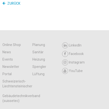
ZURÜCK
Online Shop
Planung
LinkedIn
News
Sanitär
Facebook
Events
Heizung
Instagram
Newsletter
Spengler
YouTube
Portal
Lüftung
Schweizerisch-
Liechtensteinischer
Gebäudetechnikverband
(suissetec)