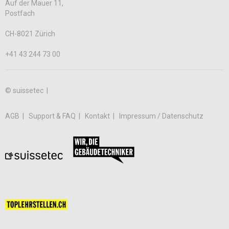
Auf der Mauer 11,
Postfach
CH-8021 Zürich
+41 43 244 73 00
© suissetec |
AGB
Support & FAQ
Kontakt
Impressum / Datenschutz